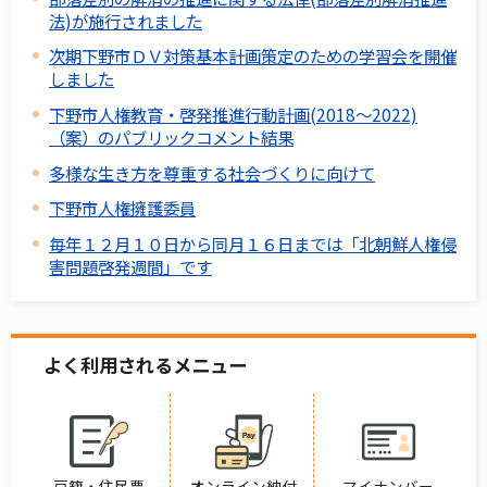
法)が施行されました
次期下野市ＤＶ対策基本計画策定のための学習会を開催
しました
下野市人権教育・啓発推進行動計画(2018～2022)
（案）のパブリックコメント結果
多様な生き方を尊重する社会づくりに向けて
下野市人権擁護委員
毎年１２月１０日から同月１６日までは「北朝鮮人権侵
害問題啓発週間」です
よく利用されるメニュー
戸籍・住民票
オンライン納付
マイナンバー