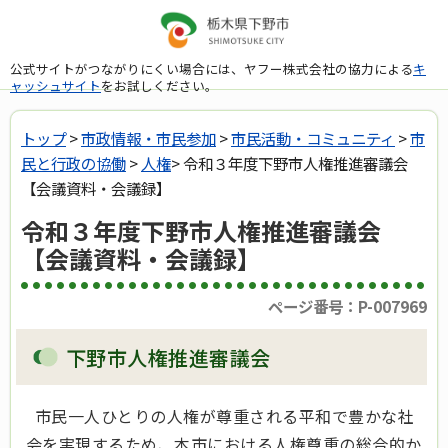
公式サイトがつながりにくい場合には、ヤフー株式会社の協力による
キ
ャッシュサイト
をお試しください。
トップ
>
市政情報・市民参加
>
市民活動・コミュニティ
>
市
民と行政の協働
>
人権
> 令和３年度下野市人権推進審議会
【会議資料・会議録】
令和３年度下野市人権推進審議会
【会議資料・会議録】
ページ番号：P-007969
下野市人権推進審議会
市民一人ひとりの人権が尊重される平和で豊かな社
会を実現するため、本市における人権尊重の総合的か