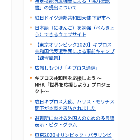
特定技能所属機関による「協力確認
書」の提出について
駐日ドイツ連邦共和国大使 下野市へ
日本語（にほんご）を勉強（べんきょ
う）できるウェブサイト
【東京オリンピック2020】キプロス
共和国代表選手団による事前キャンプ
【練習風景】
広報しもつけ「キプロス通信」
キプロス共和国を応援しよう ～
NHK「世界を応援しよう」プロジェ
クト～
駐日キプロス大使、ハリス・モリチス
閣下が本市を来訪されました
避難所における外国人のための多言語
表示・ピクトグラム
東京2020オリンピック・パラリンピ