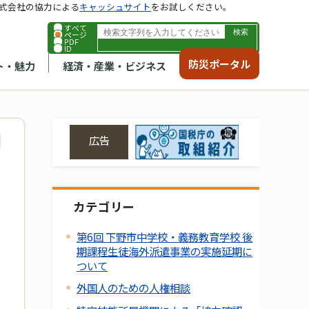
式会社の協力による
キャッシュサイト
をお試しください。
すべて
ページ
PDF
ID
防災ポータル
ト・魅力
経済・産業・ビジネス
広告
カテゴリー
第6回 下野市中学校・義務教育学校 後
期課程生徒海外派遣事業の実施延期に
ついて
外国人のための人権相談