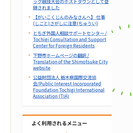
ック競技大会のホストタウンとして登
録されました
【がいこくじんのみなさんへ】 仕事
(しごと)さがしに注意(ちゅうい)
とちぎ外国人相談サポートセンター /
Tochigi Consultation and Support
Center for Foreign Residents
下野市ホームページの翻訳 /
Translation of the Shimotsuke City
website
公益財団法人 栃木県国際交流協
会/Public Interest Incorporated
Foundation Tochigi International
Association (TIA)
よく利用されるメニュー