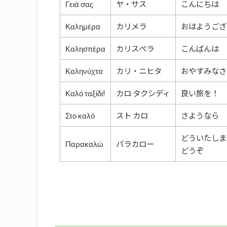
Γειά σας
ヤ・サス
こんにちは
Καλημέρα
カリメラ
おはようござ
Καλησπέρα
カリスぺラ
こんばんは
Καληνύχτα
カリ・ニヒタ
おやすみなさ
Καλό ταξίδι!
カロ タクシディ
良い旅を！
Στο καλό
スト カロ
さようなら
どういたしま
Παρακαλώ
パラカロー
どうぞ