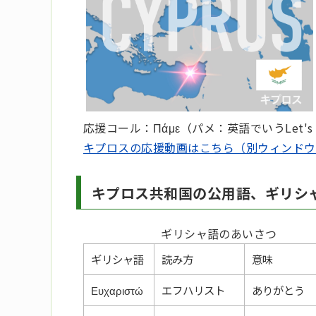
応援コール：
Πάμε（パメ：英語でいうLet's
キプロスの応援動画はこちら（別ウィンドウ
キプロス共和国の公用語、ギリシ
ギリシャ語のあいさつ
ギリシャ語
読み方
意味
Ευχαριστώ
エフハリスト
ありがとう