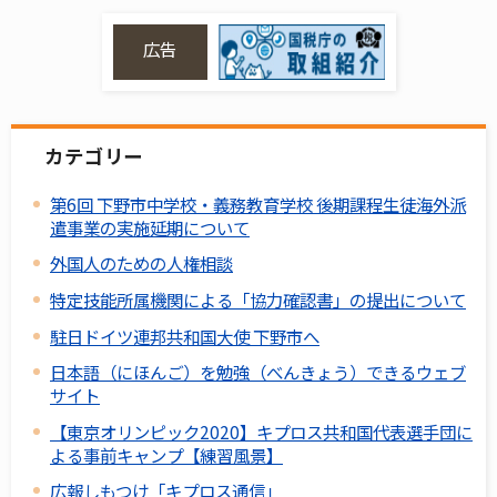
広告
カテゴリー
第6回 下野市中学校・義務教育学校 後期課程生徒海外派
遣事業の実施延期について
外国人のための人権相談
特定技能所属機関による「協力確認書」の提出について
駐日ドイツ連邦共和国大使 下野市へ
日本語（にほんご）を勉強（べんきょう）できるウェブ
サイト
【東京オリンピック2020】キプロス共和国代表選手団に
よる事前キャンプ【練習風景】
広報しもつけ「キプロス通信」