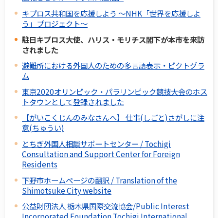
キプロス共和国を応援しよう ～NHK「世界を応援しよ
う」プロジェクト～
駐日キプロス大使、ハリス・モリチス閣下が本市を来訪
されました
避難所における外国人のための多言語表示・ピクトグラ
ム
東京2020オリンピック・パラリンピック競技大会のホス
トタウンとして登録されました
【がいこくじんのみなさんへ】 仕事(しごと)さがしに注
意(ちゅうい)
とちぎ外国人相談サポートセンター / Tochigi
Consultation and Support Center for Foreign
Residents
下野市ホームページの翻訳 / Translation of the
Shimotsuke City website
公益財団法人 栃木県国際交流協会/Public Interest
Incorporated Foundation Tochigi International