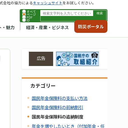
式会社の協力による
キャッシュサイト
をお試しください。
すべて
ページ
PDF
ID
防災ポータル
ト・魅力
経済・産業・ビジネス
広告
カテゴリー
国民年金保険料の支払い方法
国民年金保険料の前納割引
国民年金保険料の追納制度
年金を増やしたいとき（付加年金・任