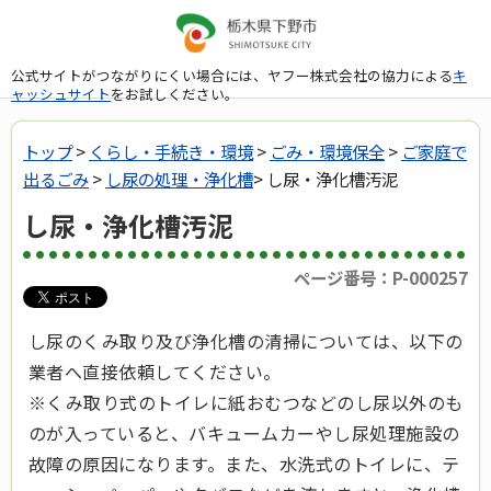
公式サイトがつながりにくい場合には、ヤフー株式会社の協力による
キ
ャッシュサイト
をお試しください。
トップ
>
くらし・手続き・環境
>
ごみ・環境保全
>
ご家庭で
出るごみ
>
し尿の処理・浄化槽
> し尿・浄化槽汚泥
し尿・浄化槽汚泥
ページ番号：P-000257
し尿のくみ取り及び浄化槽の清掃については、以下の
業者へ直接依頼してください。
※くみ取り式のトイレに紙おむつなどのし尿以外のも
のが入っていると、バキュームカーやし尿処理施設の
故障の原因になります。また、水洗式のトイレに、テ