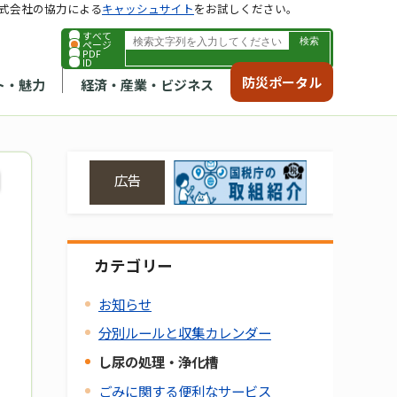
式会社の協力による
キャッシュサイト
をお試しください。
すべて
ページ
PDF
ID
防災ポータル
ト・魅力
経済・産業・ビジネス
広告
カテゴリー
お知らせ
分別ルールと収集カレンダー
し尿の処理・浄化槽
ごみに関する便利なサービス