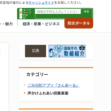
式会社の協力による
キャッシュサイト
をお試しください。
すべて
ページ
PDF
ID
防災ポータル
ト・魅力
経済・産業・ビジネス
広告
カテゴリー
ごみ分別アプリ「さんあ～る」
声かけふれあい収集事業