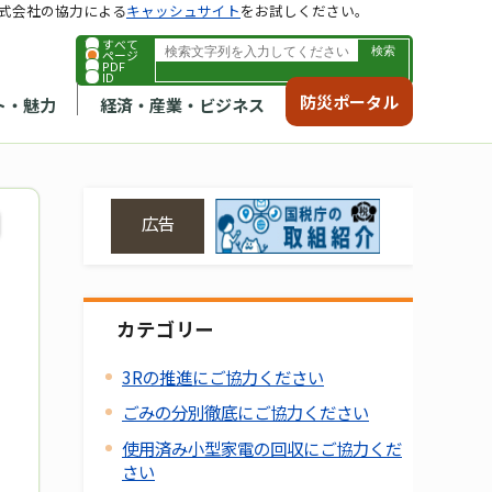
式会社の協力による
キャッシュサイト
をお試しください。
すべて
ページ
PDF
ID
防災ポータル
ト・魅力
経済・産業・ビジネス
広告
カテゴリー
3Rの推進にご協力ください
ごみの分別徹底にご協力ください
使用済み小型家電の回収にご協力くだ
さい