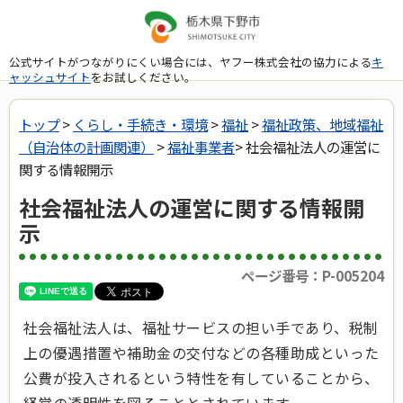
公式サイトがつながりにくい場合には、ヤフー株式会社の協力による
キ
ャッシュサイト
をお試しください。
トップ
>
くらし・手続き・環境
>
福祉
>
福祉政策、地域福祉
（自治体の計画関連）
>
福祉事業者
> 社会福祉法人の運営に
関する情報開示
社会福祉法人の運営に関する情報開
示
ページ番号：P-005204
社会福祉法人は、福祉サービスの担い手であり、税制
上の優遇措置や補助金の交付などの各種助成といった
公費が投入されるという特性を有していることから、