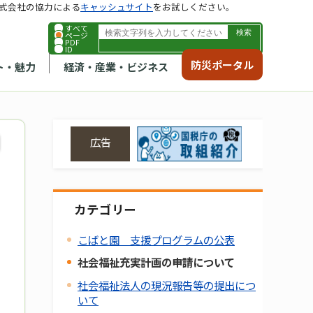
式会社の協力による
キャッシュサイト
をお試しください。
すべて
ページ
PDF
ID
防災ポータル
ト・魅力
経済・産業・ビジネス
広告
カテゴリー
こばと園 支援プログラムの公表
社会福祉充実計画の申請について
社会福祉法人の現況報告等の提出につ
いて