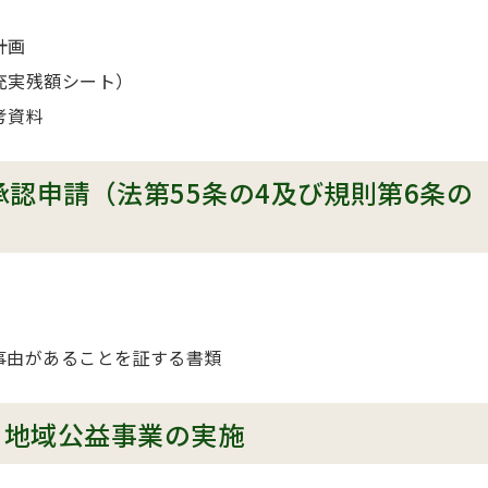
計画
充実残額シート）
考資料
認申請（法第55条の4及び規則第6条の
事由があることを証する書類
く地域公益事業の実施