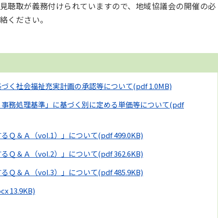
見聴取が義務付けられていますので、地域協議会の開催の必
絡ください。
に基づく社会福祉充実計画の承認等について
(pdf 1.0MB)
係る事務処理基準」に基づく別に定める単価等について
(pdf
るＱ＆Ａ（vol.1）」について
(pdf 499.0KB)
るＱ＆Ａ（vol.2）」について
(pdf 362.6KB)
るＱ＆Ａ（vol.3）」について
(pdf 485.9KB)
cx 13.9KB)