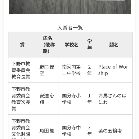
入賞者一覧
氏名
学
賞
（敬称
学校名
題名
年
略）
下野市教
野口 優
南河内第
2
Place of Wor
育委員会
空
二中学校
年
ship
教育長賞
下野市教
育委員会
安達 心
国分寺小
1
お馬さんのは
教育次長
翔
学校
年
にわ
賞
下野市教
育委員会
国分寺中
3
角田 楓
紫の五輪塔
文化財課
学校
年