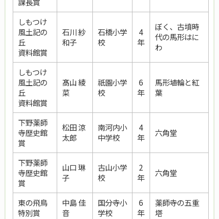
課長賞
しもつけ
ぼく、古墳時
風土記の
石川 紗
石橋小学
4
代の馬形はに
丘
和子
校
年
わ
資料館賞
しもつけ
風土記の
髙山 綾
祇園小学
6
馬形埴輪と紅
丘
菜
校
年
葉
資料館賞
下野薬師
松田 涼
南河内小
4
寺歴史館
六角堂
太郎
中学校
年
賞
下野薬師
山口 琳
古山小学
2
寺歴史館
六角堂
子
校
年
賞
東の飛鳥
中島 佳
国分寺小
6
薬師寺の五重
特別賞
音
学校
年
塔