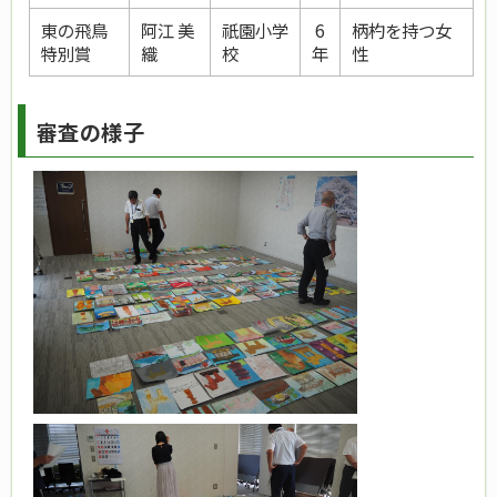
東の飛鳥
阿江 美
祇園小学
6
柄杓を持つ女
特別賞
織
校
年
性
審査の様子