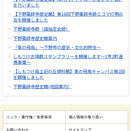
を行いました
【下野薬師寺歴史館】第16回下野薬師寺跡エゴマ灯明の
会を開催しました
下野薬師寺跡（国指定史跡）
下野薬師寺歴史館案内
「東の飛鳥」～下野市の歴史・文化的特性～
しもつけ古墳群スタンプラリーを開催します～1市2町連
携事業～
【しもつけ風土記の丘資料館】東の飛鳥キャンパス第2回
を開催しました
下野薬師寺歴史館(地図案内）
リンク・著作権・免責事項
個人情報の取り扱い
お問い合わせ
サイトマップ