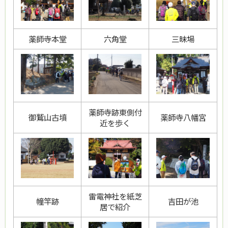
薬師寺本堂
六角堂
三昧場
薬師寺跡東側付
御鷲山古墳
薬師寺八幡宮
近を歩く
雷電神社を紙芝
幢竿跡
吉田が池
居で紹介