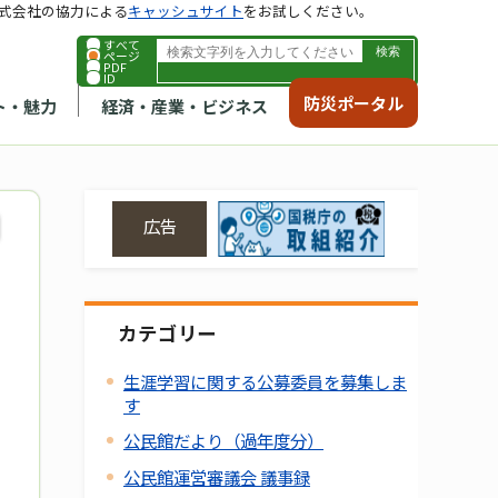
式会社の協力による
キャッシュサイト
をお試しください。
すべて
ページ
PDF
ID
防災ポータル
ト・魅力
経済・産業・ビジネス
広告
カテゴリー
生涯学習に関する公募委員を募集しま
す
公民館だより（過年度分）
公民館運営審議会 議事録