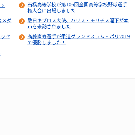
石橋高等学校が第106回全国高等学校野球選手
ます
権大会に出場しました
金メダ
駐日キプロス大使、ハリス・モリチス閣下が本
市を来訪されました
ュッセ
髙藤直寿選手が柔道グランドスラム・パリ2019
で優勝しました！
得