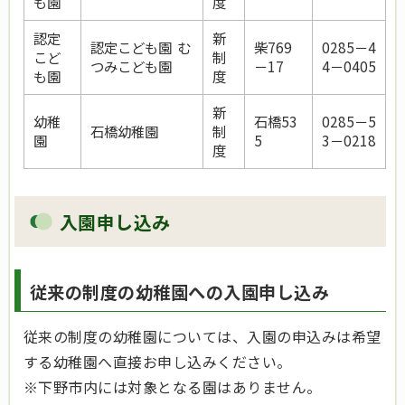
も園
度
認定
新
認定こども園 む
柴769
0285－4
こど
制
つみこども園
－17
4－0405
も園
度
新
幼稚
石橋53
0285－5
石橋幼稚園
制
園
5
3－0218
度
入園申し込み
従来の制度の幼稚園への入園申し込み
従来の制度の幼稚園については、入園の申込みは希望
する幼稚園へ直接お申し込みください。
※下野市内には対象となる園はありません。