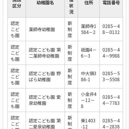
幼稚園名
住所
電話番号
区分
状
況
認定
新
薬師寺1
0285－4
こど
薬師寺幼稚園
制
584－2
8－0132
も園
度
認定
新
認定こども園
第
祇園4－
0285－4
こど
制
二薬師寺幼稚園
6－3
4－9988
も園
度
認定
新
認定こども園 野
中大領3
0285－5
こど
制
ばら幼稚園
86-1
3－5508
も園
度
認定
新
小金井4
認定こども園 愛
0285－4
こど
制
－12－
泉幼稚園
4－7783
も園
度
8
認定
新
認定こども園 第
柴1403
0285－4
こど
制
二愛泉幼稚園
-12
4－2838