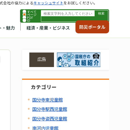
式会社の協力による
キャッシュサイト
をお試しください。
すべて
ページ
PDF
ID
防災ポータル
ト・魅力
経済・産業・ビジネス
広告
カテゴリー
国分寺東児童館
国分寺駅西児童館
国分寺姿西児童館
南河内児童館