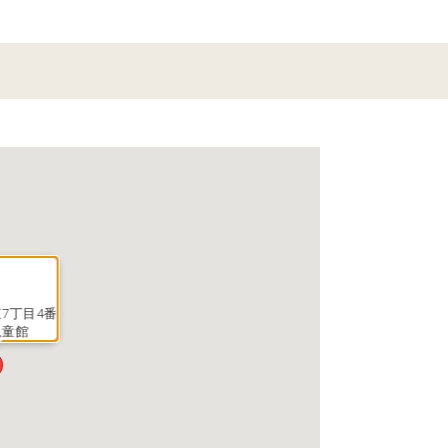
7丁目4番
児童館