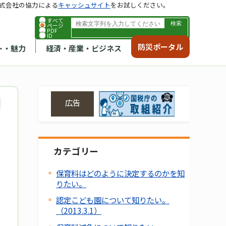
式会社の協力による
キャッシュサイト
をお試しください。
すべて
ページ
PDF
ID
防災ポータル
ト・魅力
経済・産業・ビジネス
広告
カテゴリー
保育料はどのように決定するのかを知
りたい。
認定こども園について知りたい。
（2013.3.1）