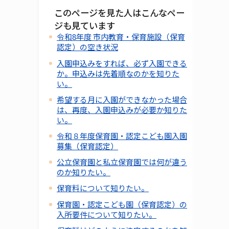
このページを見た人はこんなペー
ジも見ています
令和8年度 市内教育・保育施設（保育
認定）の空き状況
入園申込みをすれば、必ず入園できる
か。申込みは先着順なのかを知りた
い。
希望する月に入園ができなかった場合
は、再度、入園申込みが必要か知りた
い。
令和８年度保育園・認定こども園入園
募集（保育認定）
公立保育園と私立保育園では何が違う
のか知りたい。
保育料について知りたい。
保育園・認定こども園（保育認定）の
入所要件について知りたい。