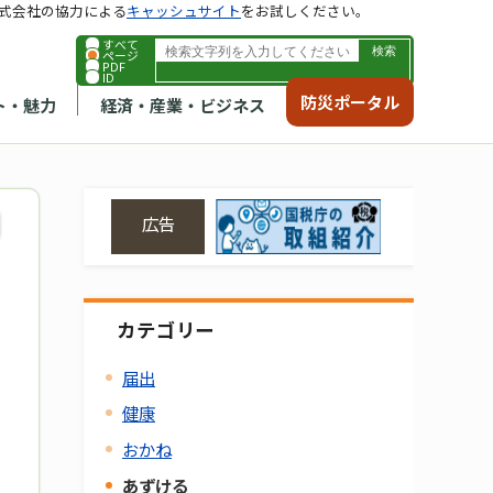
式会社の協力による
キャッシュサイト
をお試しください。
すべて
ページ
PDF
ID
防災ポータル
ト・魅力
経済・産業・ビジネス
広告
カテゴリー
届出
健康
おかね
あずける