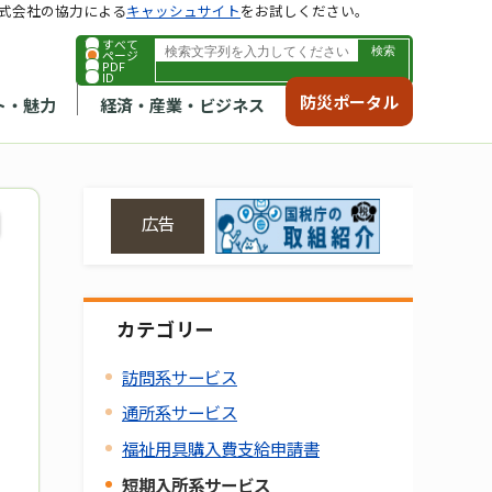
式会社の協力による
キャッシュサイト
をお試しください。
すべて
ページ
PDF
ID
防災ポータル
ト・魅力
経済・産業・ビジネス
広告
カテゴリー
訪問系サービス
通所系サービス
福祉用具購入費支給申請書
短期入所系サービス