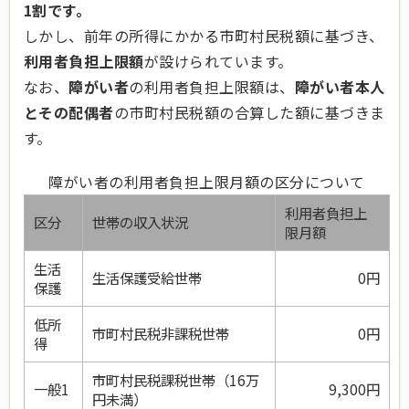
1割です。
しかし、前年の所得にかかる市町村民税額に基づき、
利用者負担上限額
が設けられています。
なお、
障がい者
の利用者負担上限額は、
障がい者本人
とその配偶者
の市町村民税額の合算した額に基づきま
す。
障がい者の利用者負担上限月額の区分について
利用者負担上
区分
世帯の収入状況
限月額
生活
生活保護受給世帯
0円
保護
低所
市町村民税非課税世帯
0円
得
市町村民税課税世帯（16万
一般1
9,300円
円未満）