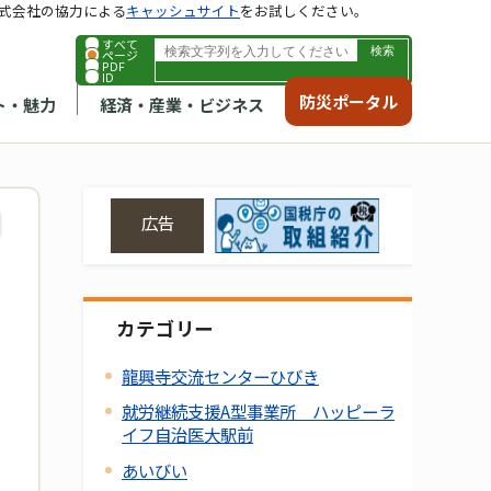
式会社の協力による
キャッシュサイト
をお試しください。
すべて
ページ
PDF
ID
防災ポータル
ト・魅力
経済・産業・ビジネス
広告
カテゴリー
龍興寺交流センターひびき
就労継続支援A型事業所 ハッピーラ
イフ自治医大駅前
あいびい