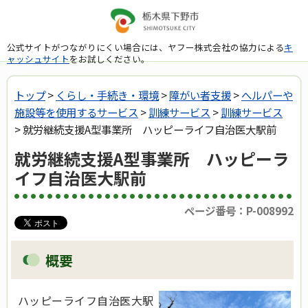
公式サイトがつながりにくい場合には、ヤフー株式会社の協力による
キ
ャッシュサイト
をお試しください。
トップ
>
くらし・手続き・環境
>
障がい者支援
>
へルパーや
施設等を使用するサービス
>
訓練サービス
>
訓練サービス
> 就労継続支援A型事業所 ハッピーライフ自治医大駅前
就労継続支援A型事業所 ハッピーラ
イフ自治医大駅前
ページ番号：P-008992
概要
ハッピーライフ自治医大駅