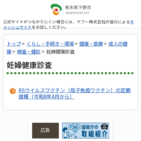
公式サイトがつながりにくい場合には、ヤフー株式会社の協力による
キ
ャッシュサイト
をお試しください。
トップ
>
くらし・手続き・環境
>
健康・医療
>
成人の健
康
>
検査・健診
> 妊婦健康診査
妊婦健康診査
RSウイルスワクチン（母子免疫ワクチン）の定期
接種（令和8年4月から）
広告