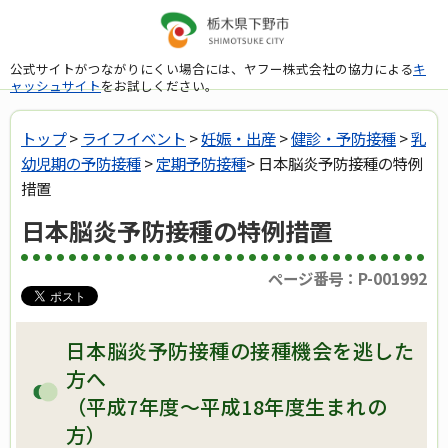
公式サイトがつながりにくい場合には、ヤフー株式会社の協力による
キ
ャッシュサイト
をお試しください。
トップ
>
ライフイベント
>
妊娠・出産
>
健診・予防接種
>
乳
幼児期の予防接種
>
定期予防接種
> 日本脳炎予防接種の特例
措置
日本脳炎予防接種の特例措置
ページ番号：P-001992
日本脳炎予防接種の接種機会を逃した
方へ
（平成7年度～平成18年度生まれの
方）