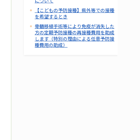
について
【こどもの予防接種】県外等での接種
を希望するとき
骨髄移植手術等により免疫が消失した
方の定期予防接種の再接種費用を助成
します（特別の理由による任意予防接
種費用の助成）