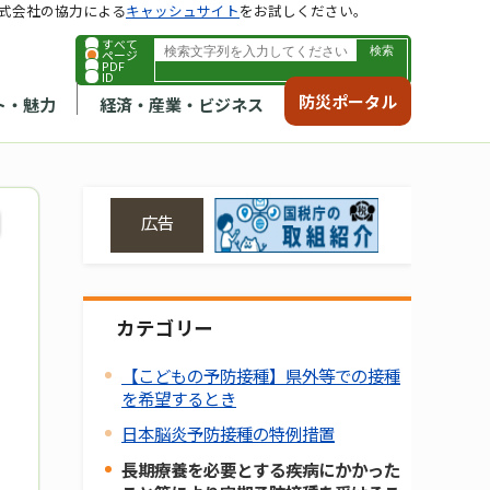
式会社の協力による
キャッシュサイト
をお試しください。
すべて
ページ
PDF
ID
防災ポータル
ト・魅力
経済・産業・ビジネス
広告
カテゴリー
【こどもの予防接種】県外等での接種
を希望するとき
日本脳炎予防接種の特例措置
長期療養を必要とする疾病にかかった