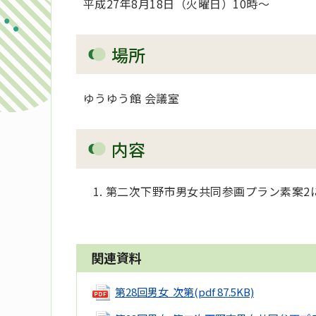
平成27年8月18日（火曜日）10時～
場所
ゆうゆう館 会議室
内容
第二次下野市男女共同参画プラン素案2
関連資料
第28回男女 次第
(pdf 87.5KB)