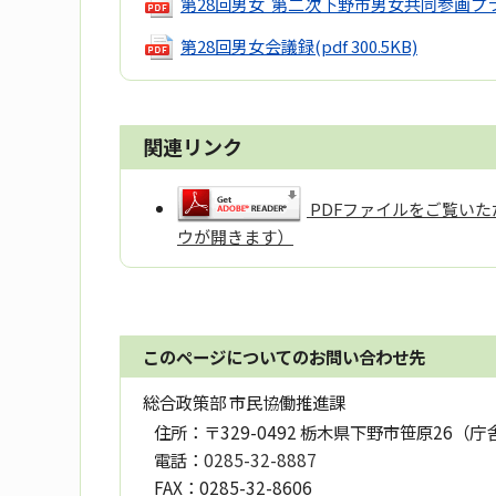
第28回男女 第二次下野市男女共同参画プ
第28回男女会議録
(pdf 300.5KB)
関連リンク
PDFファイルをご覧いただ
ウが開きます）
このページについてのお問い合わせ先
総合政策部 市民協働推進課
住所：
〒329-0492 栃木県下野市笹原26（庁
電話：
0285-32-8887
FAX：
0285-32-8606