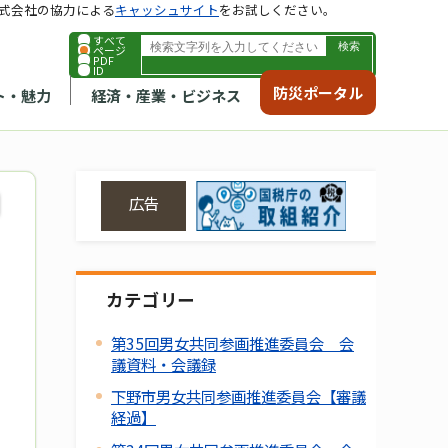
式会社の協力による
キャッシュサイト
をお試しください。
すべて
ページ
PDF
ID
防災ポータル
ト・魅力
経済・産業・ビジネス
広告
カテゴリー
第35回男女共同参画推進委員会 会
議資料・会議録
下野市男女共同参画推進委員会【審議
経過】