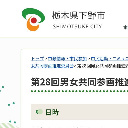
市
トップ
>
市政情報・市民参加
>
市民活動・コミュ
女共同参画推進委員会
> 第28回男女共同参画推
第28回男女共同参画
日時