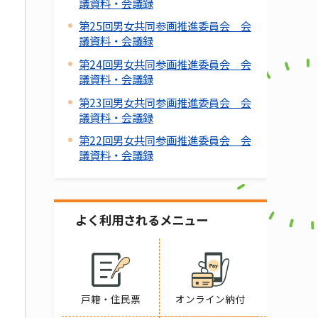
議資料・会議録
第25回男女共同参画推進委員会 会
議資料・会議録
第24回男女共同参画推進委員会 会
議資料・会議録
第23回男女共同参画推進委員会 会
議資料・会議録
第22回男女共同参画推進委員会 会
議資料・会議録
よく利用されるメニュー
戸籍・住民票
オンライン納付