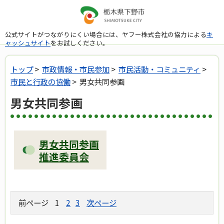
公式サイトがつながりにくい場合には、ヤフー株式会社の協力による
キ
ャッシュサイト
をお試しください。
トップ
>
市政情報・市民参加
>
市民活動・コミュニティ
>
市民と行政の協働
> 男女共同参画
男女共同参画
男女共同参画
推進委員会
前ページ
1
2
3
次ページ