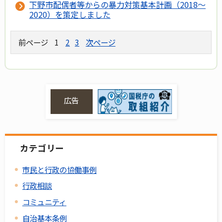
下野市配偶者等からの暴力対策基本計画（2018～
2020）を策定しました
前ページ
1
2
3
次ページ
広告
カテゴリー
市民と行政の協働事例
行政相談
コミュニティ
自治基本条例