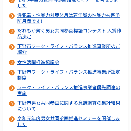
した
性犯罪・性暴力対策(4月は若年層の性暴力被害予
防月間です)
だれもが輝く男女共同参画標語コンテスト 入賞作
品決定
下野市ワーク・ライフ・バランス推進事業所のご
紹介
女性活躍推進協議会
下野市ワーク・ライフ・バランス推進事業所認定
制度
ワーク・ライフ・バランス推進事業者優先調達の
実施
下野市男女共同参画に関する意識調査の集計結果
について
令和元年度男女共同参画推進セミナーを開催しま
した