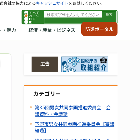
式会社の協力による
キャッシュサイト
をお試しください。
すべて
ページ
PDF
ID
防災ポータル
ト・魅力
経済・産業・ビジネス
広告
カテゴリー
第35回男女共同参画推進委員会 会
議資料・会議録
下野市男女共同参画推進委員会【審議
経過】