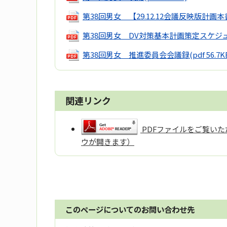
第38回男女 【29.12.12会議反映版計画本
第38回男女 DV対策基本計画策定スケジュ
第38回男女 推進委員会会議録
(pdf 56.7K
関連リンク
PDFファイルをご覧いただ
ウが開きます）
このページについてのお問い合わせ先