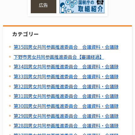
広告
カテゴリー
第35回男女共同参画推進委員会 会議資料・会議録
下野市男女共同参画推進委員会【審議経過】
第34回男女共同参画推進委員会 会議資料・会議録
第33回男女共同参画推進委員会 会議資料・会議録
第32回男女共同参画推進委員会 会議資料・会議録
第31回男女共同参画推進委員会 会議資料・会議録
第30回男女共同参画推進委員会 会議資料・会議録
第29回男女共同参画推進委員会 会議資料・会議録
第28回男女共同参画推進委員会 会議資料・会議録