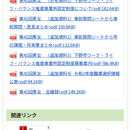
第41回男女 （参考資料2）下野市ワーク・ライ
フ・バランス推進事業所認定制度について
(pdf 182.6KB)
第41回男女 （追加資料1）事前質問シートから事
前質問・意見まとめ
(pdf 330.8KB)
第41回男女 （追加資料2）事前質問シートから市
の課題・将来像まとめ
(pdf 132.0KB)
第41回男女 （追加資料3）下野市ワーク・ライ
フ・バランス推進事業所認定制度募集案内
(pdf 786.4KB)
第41回男女 （追加資料4）令和2年度職業選択情報
公表
(pdf 94.1KB)
第41回男女 会議録
(pdf 249.2KB)
関連リンク