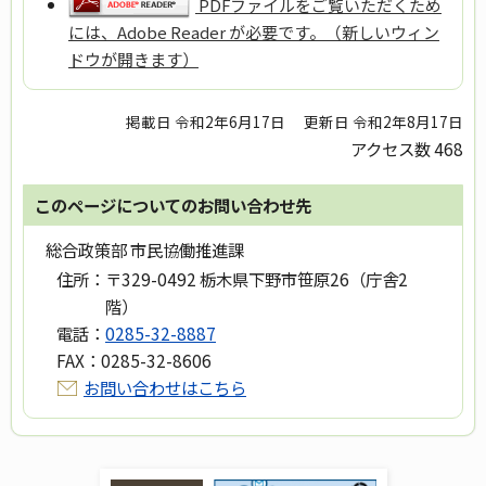
PDFファイルをご覧いただくため
には、Adobe Reader が必要です。（新しいウィン
ドウが開きます）
掲載日 令和2年6月17日
更新日 令和2年8月17日
アクセス数
468
このページについてのお問い合わせ先
総合政策部 市民協働推進課
住所：
〒329-0492 栃木県下野市笹原26（庁舎2
階）
電話：
0285-32-8887
FAX：
0285-32-8606
お問い合わせはこちら