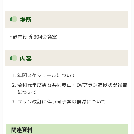
場所
下野市役所 304会議室
内容
年間スケジュールについて
令和元年度男女共同参画・DVプラン進捗状況報告
について
プラン改訂に伴う骨子案の検討について
関連資料