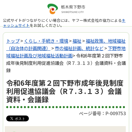
公式サイトがつながりにくい場合には、ヤフー株式会社の協力による
キ
ャッシュサイト
をお試しください。
トップ
>
くらし・手続き・環境
>
福祉
>
福祉政策、地域福祉
（自治体の計画関連）
>
市の福祉計画、統計など
>
下野市地
域福祉計画及び地域福祉活動計画
> 令和6年度第２回下野市
成年後見制度利用促進協議会（R７.３.１３）会議資料・会議
録
令和6年度第２回下野市成年後見制度
利用促進協議会（R７.３.１３）会議
資料・会議録
ページ番号：P-009753