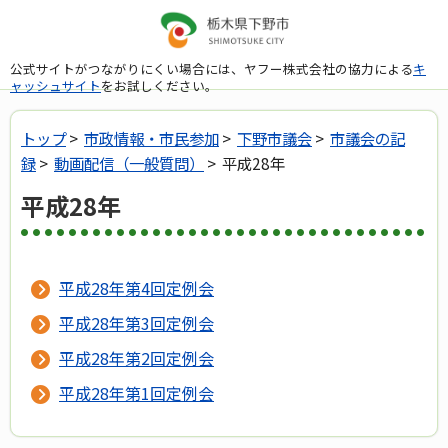
公式サイトがつながりにくい場合には、ヤフー株式会社の協力による
キ
ャッシュサイト
をお試しください。
トップ
>
市政情報・市民参加
>
下野市議会
>
市議会の記
録
>
動画配信（一般質問）
> 平成28年
平成28年
平成28年第4回定例会
平成28年第3回定例会
平成28年第2回定例会
平成28年第1回定例会