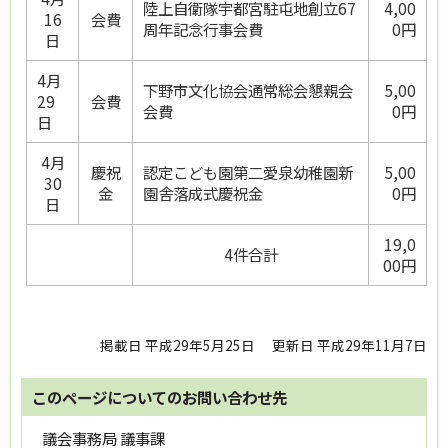
陸上自衛隊宇都宮駐屯地創立67
4,00
16
会費
周年記念行事会費
0円
日
4月
下野市文化協会通常総会懇親会
5,00
29
会費
会費
0円
日
4月
慶祝
認定こども園第二愛泉幼稚園新
5,00
30
金
園舎落成式慶祝金
0円
日
19,0
4件合計
00円
掲載日 平成29年5月25日
更新日 平成29年11月7日
このページについてのお問い合わせ先
議会事務局 議事課