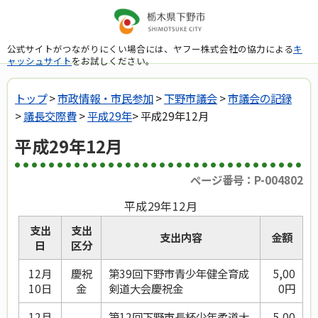
公式サイトがつながりにくい場合には、ヤフー株式会社の協力による
キ
ャッシュサイト
をお試しください。
トップ
>
市政情報・市民参加
>
下野市議会
>
市議会の記録
>
議長交際費
>
平成29年
> 平成29年12月
平成29年12月
ページ番号：P-004802
平成29年12月
支出
支出
支出内容
金額
日
区分
12月
慶祝
第39回下野市青少年健全育成
5,00
10日
金
剣道大会慶祝金
0円
12月
第12回下野市長杯少年柔道大
5,00