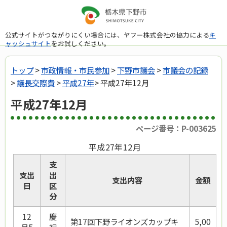
公式サイトがつながりにくい場合には、ヤフー株式会社の協力による
キ
ャッシュサイト
をお試しください。
トップ
>
市政情報・市民参加
>
下野市議会
>
市議会の記録
>
議長交際費
>
平成27年
> 平成27年12月
平成27年12月
ページ番号：P-003625
平成27年12月
支
支出
出
支出内容
金額
日
区
分
12
慶
第17回下野ライオンズカップキ
5,00