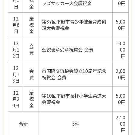
月5
祝
ッズサッカー大会慶祝金
0円
日
金
12
慶
第37回下野市青少年健全育成剣
5,00
月6
祝
道大会慶祝金
0円
日
金
12
10,0
会
月1
藍綬褒章受章祝賀会 会費
00
費
2日
円
12
会
市国際交流協会設立10周年記念
2,00
月1
費
祝賀会 会費
0円
3日
12
慶
第10回下野市長杯小学生柔道大
5,00
月2
祝
会慶祝金
0円
0日
金
27,0
合計
5件
00
円