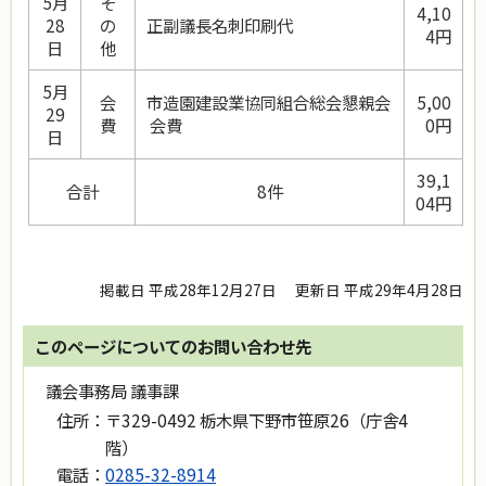
5月
そ
4,10
28
の
正副議長名刺印刷代
4円
日
他
5月
会
市造園建設業協同組合総会懇親会
5,00
29
費
会費
0円
日
39,1
合計
8件
04円
掲載日 平成28年12月27日
更新日 平成29年4月28日
このページについてのお問い合わせ先
議会事務局 議事課
住所：
〒329-0492 栃木県下野市笹原26（庁舎4
階）
電話：
0285-32-8914