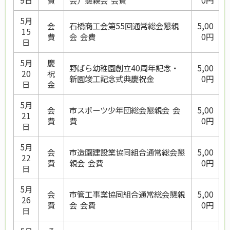
9日
費
会）懇親会 会費
0円
5月
会
石橋商工会第55回通常総会懇親
5,00
15
費
会 会費
0円
日
5月
慶
野ばら幼稚園創立40周年記念・
5,00
20
祝
新園竣工記念式典慶祝金
0円
日
金
5月
会
市スポーツ少年団総会懇親会 会
5,00
21
費
費
0円
日
5月
会
市造園建設業協同組合通常総会懇
5,00
22
費
親会 会費
0円
日
5月
会
市管工事業協同組合通常総会懇親
5,00
26
費
会 会費
0円
日