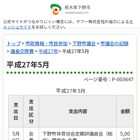
公式サイトがつながりにくい場合には、ヤフー株式会社の協力による
キ
ャッシュサイト
をお試しください。
トップ
>
市政情報・市民参加
>
下野市議会
>
市議会の記録
>
議長交際費
>
平成27年
> 平成27年5月
平成27年5月
ページ番号：P-003647
平成27年5月
支
支
出
出
支出内容
金額
区
日
分
5月
会
下野市体育協会定期評議員会（総
5,00