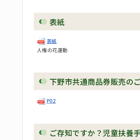
表紙
表紙
人権の花運動
下野市共通商品券販売の
P02
ご存知ですか？児童扶養