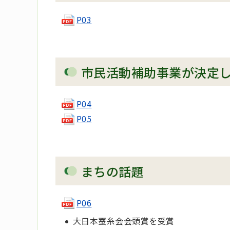
P03
市民活動補助事業が決定
P04
P05
まちの話題
P06
大日本蚕糸会会頭賞を受賞