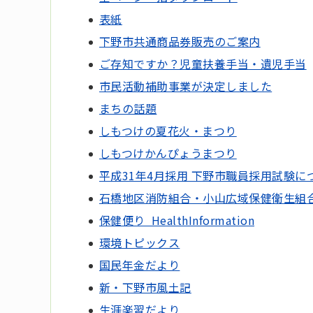
表紙
下野市共通商品券販売のご案内
ご存知ですか？児童扶養手当・遺児手当
市民活動補助事業が決定しました
まちの話題
しもつけの夏花火・まつり
しもつけかんぴょうまつり
平成31年4月採用 下野市職員採用試験に
石橋地区消防組合・小山広域保健衛生組
保健便り HealthInformation
環境トピックス
国民年金だより
新・下野市風土記
生涯楽習だより