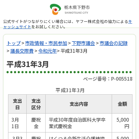
公式サイトがつながりにくい場合には、ヤフー株式会社の協力による
キ
ャッシュサイト
をお試しください。
トップ
>
市政情報・市民参加
>
下野市議会
>
市議会の記録
>
議長交際費
>
令和元年
> 平成31年3月
平成31年3月
ページ番号：P-005518
平成31年3月
支出
支出
支出内容
金額
日
区分
3月
慶祝
平成30年度自治医科大学卒
5,000
1日
金
業式慶祝金
円
3月3
慶祝
はくつる会新生活介護棟竣
5,000