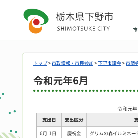
市
トップ
>
市政情報・市民参加
>
下野市議会
>
市議
令和元年6月
令和元年
支出日
支出区分
6月 1日
慶祝金
グリムの森イルミネー