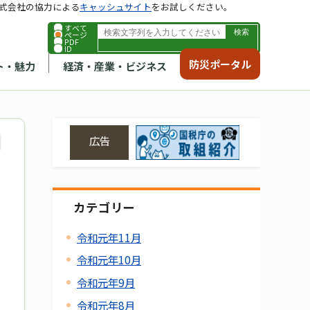
式会社の協力による
キャッシュサイト
をお試しください。
すべて
ページ
PDF
ID
防災ポータル
ト・魅力
経済・産業・ビジネス
広告
カテゴリー
令和元年11月
令和元年10月
令和元年9月
令和元年8月