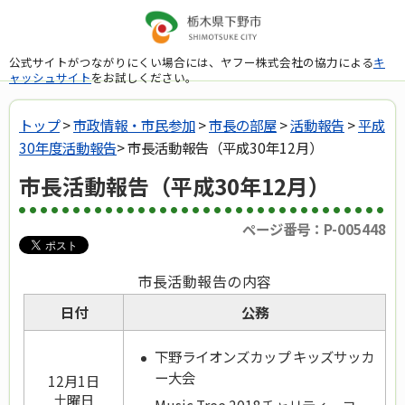
公式サイトがつながりにくい場合には、ヤフー株式会社の協力による
キ
ャッシュサイト
をお試しください。
トップ
>
市政情報・市民参加
>
市長の部屋
>
活動報告
>
平成
30年度活動報告
> 市長活動報告（平成30年12月）
市長活動報告（平成30年12月）
ページ番号：P-005448
市長活動報告の内容
日付
公務
下野ライオンズカップ キッズサッカ
ー大会
12月1日
土曜日
Music Tree 2018チャリティーコー