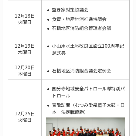
空き家対策協議会
12月18日
食育・地産地消推進協議会
火曜日
石橋地区消防組合管理者会議
小山用水土地改良区設立100周年記
12月19日
水曜日
念式典
12月20日
石橋地区消防組合議会定例会
木曜日
国分寺地域安全パトロール隊特別パ
トロール
表敬訪問（むつみ愛泉童子太鼓・日
本一決定戦優勝）
12月25日
火曜日