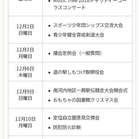
ラスコンサート
スポーツ少年団シップス交流大会
12月2日
日曜日
青少年健全育成剣道大会
12月3日
議会定例会（一般質問）
月曜日
12月6日
道の駅しもつけ取締役会
木曜日
南河内地区一周駅伝競走大会開会式
12月9日
日曜日
おもちゃの図書館クリスマス会
定住自立圏意見交換会
12月10日
月曜日
防犯防火診断