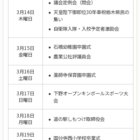
議会定例会（閉会）
天皇陛下御即位30年奉祝栃木県民の
3月14日
木曜日
集い
自衛隊入隊・入校予定者激励会
石橋幼稚園卒園式
3月15日
金曜日
農業公社評議員会
3月16日
薬師寺保育園卒園式
土曜日
下野オープンキンボールスポーツ大
3月17日
日曜日
会
3月18日
道の駅しもつけ取締役会
月曜日
3月19日
国分寺西小学校卒業式