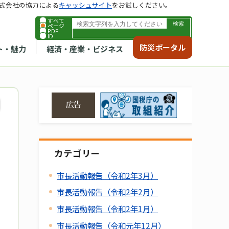
式会社の協力による
キャッシュサイト
をお試しください。
すべて
ページ
PDF
ID
防災ポータル
ト・魅力
経済・産業・ビジネス
広告
カテゴリー
市長活動報告（令和2年3月）
市長活動報告（令和2年2月）
市長活動報告（令和2年1月）
市長活動報告（令和元年12月）