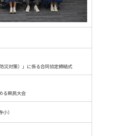
（防災対策）」に係る合同協定締結式
める県民大会
寺小）