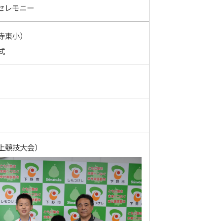
セレモニー
寺東小）
式
上競技大会）