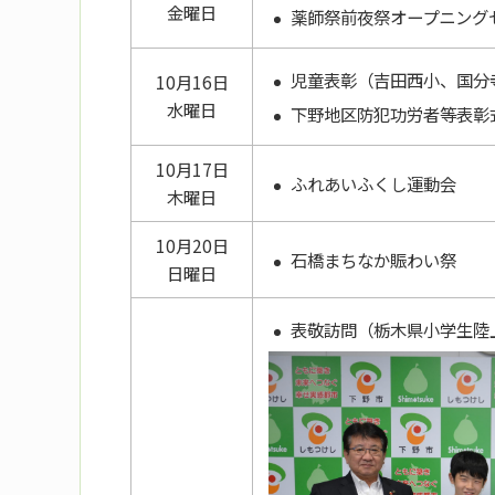
金曜日
薬師祭前夜祭オープニング
児童表彰（吉田西小、国分
10月16日
水曜日
下野地区防犯功労者等表彰
10月17日
ふれあいふくし運動会
木曜日
10月20日
石橋まちなか賑わい祭
日曜日
表敬訪問（栃木県小学生陸