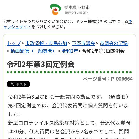
公式サイトがつながりにくい場合には、ヤフー株式会社の協力による
キ
ャッシュサイト
をお試しください。
トップ
>
市政情報・市民参加
>
下野市議会
>
市議会の記録
>
動画配信（一般質問）
>
令和2年
> 令和2年第3回定例会
令和2年第3回定例会
ページ番号：P-006664
令和2年第3回定例会一般質問の動画です。（通告順）
第3回定例会では、会派代表質問と個人質問を行いま
した。
新型コロナウイルス感染症対策として、会派代表質問
は30分、個人質問は各会派から2名までとして、質問