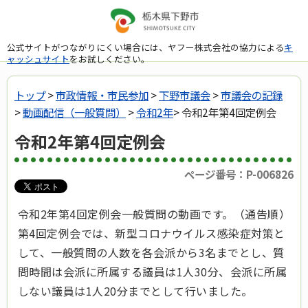
公式サイトがつながりにくい場合には、ヤフー株式会社の協力による
キ
ャッシュサイト
をお試しください。
トップ
>
市政情報・市民参加
>
下野市議会
>
市議会の記録
>
動画配信（一般質問）
>
令和2年
> 令和2年第4回定例会
令和2年第4回定例会
ページ番号：P-006826
令和2年第4回定例会一般質問の動画です。（通告順）
第4回定例会では、新型コロナウイルス感染症対策と
して、一般質問の人数を各会派から3名までとし、質
問時間は会派に所属する議員は1人30分、会派に所属
しない議員は1人20分までとして行いました。