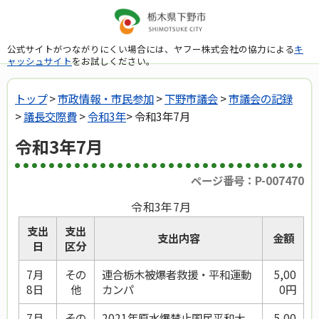
公式サイトがつながりにくい場合には、ヤフー株式会社の協力による
キ
ャッシュサイト
をお試しください。
トップ
>
市政情報・市民参加
>
下野市議会
>
市議会の記録
>
議長交際費
>
令和3年
> 令和3年7月
令和3年7月
ページ番号：P-007470
令和3年7月
支出
支出
支出内容
金額
日
区分
7月
その
連合栃木被爆者救援・平和運動
5,00
8日
他
カンパ
0円
7月
その
2021年原水爆禁止国民平和大
5,00