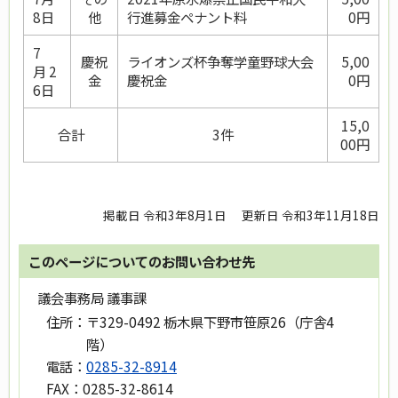
8日
他
行進募金ペナント料
0円
7
慶祝
ライオンズ杯争奪学童野球大会
5,00
月 2
金
慶祝金
0円
6日
15,0
合計
3件
00円
掲載日 令和3年8月1日
更新日 令和3年11月18日
このページについてのお問い合わせ先
議会事務局 議事課
住所：
〒329-0492 栃木県下野市笹原26（庁舎4
階）
電話：
0285-32-8914
FAX：
0285-32-8614