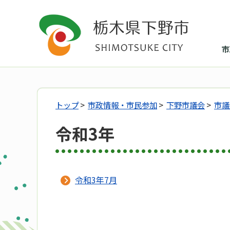
市
トップ
>
市政情報・市民参加
>
下野市議会
>
市議
令和3年
令和3年7月