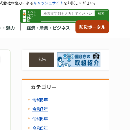
式会社の協力による
キャッシュサイト
をお試しください。
すべて
ページ
PDF
ID
防災ポータル
ト・魅力
経済・産業・ビジネス
広告
カテゴリー
令和8年
令和7年
令和6年
令和5年