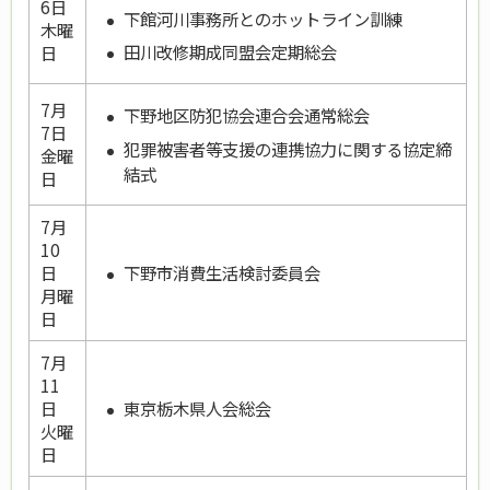
6日
下館河川事務所とのホットライン訓練
木曜
田川改修期成同盟会定期総会
日
7月
下野地区防犯協会連合会通常総会
7日
犯罪被害者等支援の連携協力に関する協定締
金曜
結式
日
7月
10
下野市消費生活検討委員会
日
月曜
日
7月
11
東京栃木県人会総会
日
火曜
日