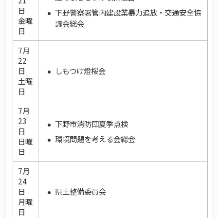
21
日
下野警察署管内建設業暴力追放・交通安全協
金曜
議会総会
日
7月
22
しもつけ燈桜会
日
土曜
日
7月
23
下野市消防団夏季点検
日
環境問題を考える会総会
日曜
日
7月
24
県土整備委員会
日
月曜
日