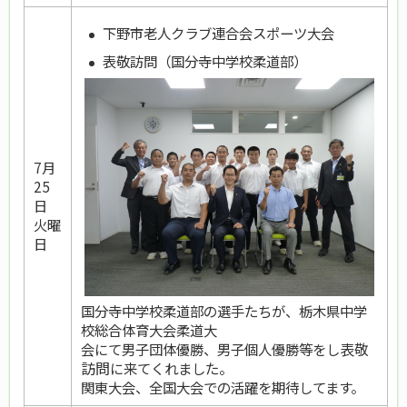
下野市老人クラブ連合会スポーツ大会
表敬訪問（国分寺中学校柔道部）
7月
25
日
火曜
日
国分寺中学校柔道部の選手たちが、栃木県中学
校総合体育大会柔道大
表敬
会にて男子団体優勝、男子個人優勝等をし
訪問
に来てくれました。
関東大会、全国大会での活躍を期待してます。