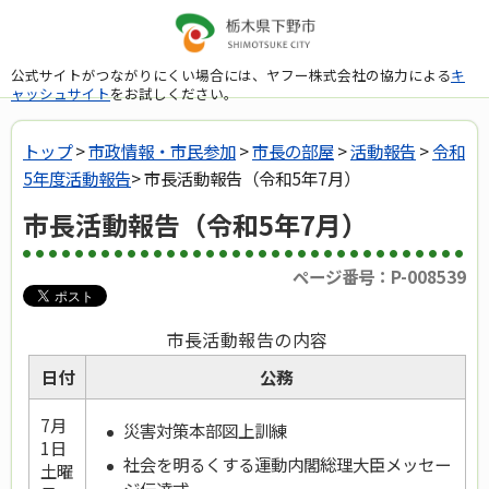
公式サイトがつながりにくい場合には、ヤフー株式会社の協力による
キ
ャッシュサイト
をお試しください。
トップ
>
市政情報・市民参加
>
市長の部屋
>
活動報告
>
令和
5年度活動報告
> 市長活動報告（令和5年7月）
市長活動報告（令和5年7月）
ページ番号：P-008539
市長活動報告の内容
日付
公務
7月
災害対策本部図上訓練
1日
社会を明るくする運動内閣総理大臣メッセー
土曜
ジ伝達式