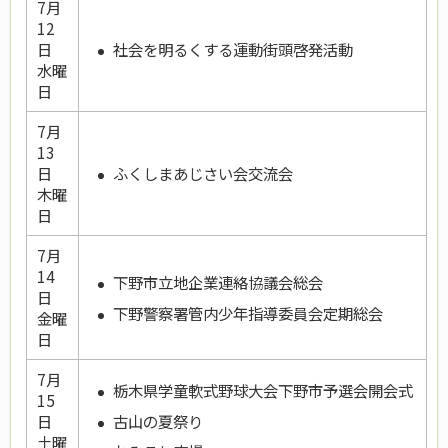
7月
12
社会を明るくする運動街頭啓発活動
日
水曜
日
7月
13
ふくしまあじさい会交流会
日
木曜
日
7月
14
下野市立地企業連絡協議会総会
日
下野警察署管内少年指導委員会定期総会
金曜
日
7月
栃木県学童軟式野球大会下野市予選会開会式
15
古山の夏祭り
日
土曜