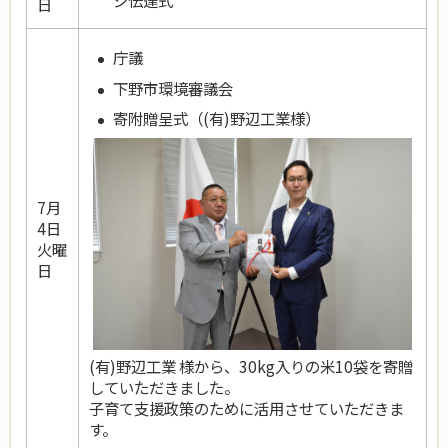
日
庁議
下野市環境審議会
寄附贈呈式（(有)野辺工業様）
7月
4日
火曜
日
(有)野辺工業 様から、30kg入りの米10袋を寄贈
していただきました。
子育て支援政策のために活用させていただきま
す。