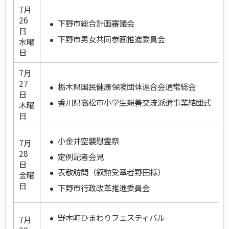
7月
26
下野市総合計画審議会
日
下野市男女共同参画推進委員会
水曜
日
7月
27
栃木県国民健康保険団体連合会通常総会
日
香川県高松市小学生親善交流派遣事業結団式
木曜
日
小金井空襲慰霊祭
7月
28
定例記者会見
日
表敬訪問（叙勲受章者野田様）
金曜
日
下野市行政改革推進委員会
野木町ひまわりフェスティバル
7月