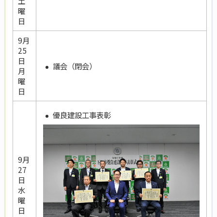
土
曜
日
9月
25
日
議会（閉会）
月
曜
日
優良建設工事表彰
9月
27
日
水
曜
日