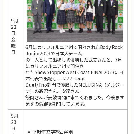
9月
22
日
金
曜
6月にカリフォルニア州で開催されたBody Rock
日
Junior2023で日本人チーム
の一人として出場し初優勝した武笠さんと、7月
にカリフォルニア州で開催さ
れたShowStopper West Coast FINAL2023に日
本代表で出場し、JAZZ Teen
Duet/Trio部門で優勝したMELUSINA（メルジー
ナ）の髙沼さん、安達さん、
飯岡さんが表敬訪問に来てくれました。今後ます
ますの活躍を期待しています。
9月
23
日
下野市立学校音楽祭