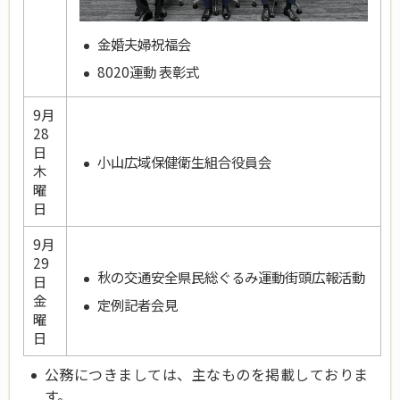
金婚夫婦祝福会
8020運動 表彰式
9月
28
日
小山広域保健衛生組合役員会
木
曜
日
9月
29
秋の交通安全県民総ぐるみ運動街頭広報活動
日
金
定例記者会見
曜
日
公務につきましては、主なものを掲載しておりま
す。