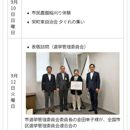
9月
10
市民農園稲刈り体験
日
日
栄町東自治会 夕ぐれの集い
曜
日
表敬訪問（選挙管理委員会）
9月
12
日
火
曜
日
市選挙管理委員会委員長の金田幸子様が、全国市
区選挙管理委員会連合会の