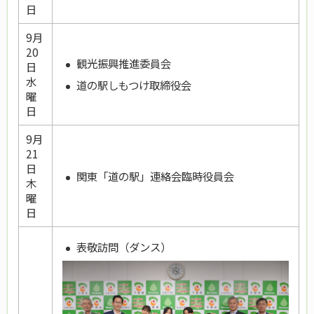
日
9月
20
観光振興推進委員会
日
水
道の駅しもつけ取締役会
曜
日
9月
21
日
関東「道の駅」連絡会臨時役員会
木
曜
日
表敬訪問（ダンス）