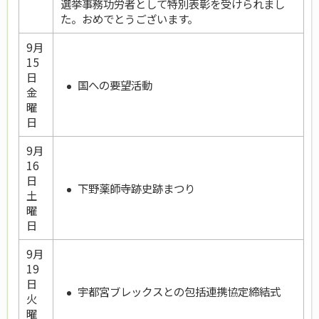
選挙事務功労者として特別表彰を受けられまし
た。おめでとうございます。
9月
15
日
国への要望活動
金
曜
日
9月
16
日
下野薬師寺跡史跡まつり
土
曜
日
9月
19
日
宇都宮ブレックスとの包括連携協定締結式
火
曜