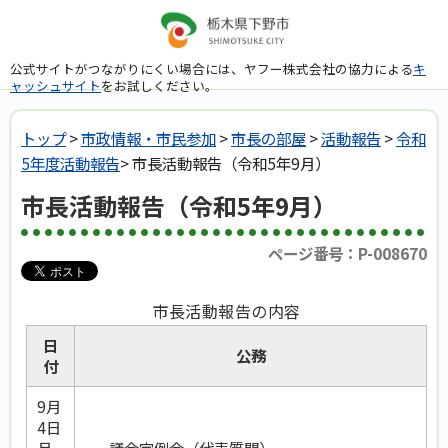
公式サイトがつながりにくい場合には、ヤフー株式会社の協力による
キ
ャッシュサイト
をお試しください。
トップ
>
市政情報・市民参加
>
市長の部屋
>
活動報告
>
令和
5年度活動報告
> 市長活動報告（令和5年9月）
市長活動報告（令和5年9月）
ページ番号：P-008670
市長活動報告の内容
日
公務
付
9月
4日
議会定例会（代表質問）