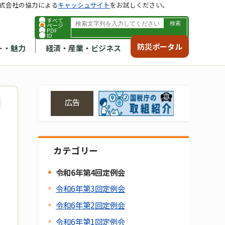
式会社の協力による
キャッシュサイト
をお試しください。
すべて
ページ
PDF
ID
防災ポータル
ト・魅力
経済・産業・ビジネス
広告
カテゴリー
令和6年第4回定例会
令和6年第3回定例会
令和6年第2回定例会
令和6年第1回定例会