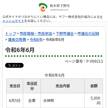
公式サイトがつながりにくい場合には、ヤフー株式会社の協力による
キ
ャッシュサイト
をお試しください。
トップ
>
市政情報・市民参加
>
下野市議会
>
市議会の記録
>
議長交際費
>
令和6年
> 令和6年6月
令和6年6月
ページ番号：P-009212
令和6年6月
支出区
支出日
支出内容
金額
分
5,000
6月5日
会費
水神祭
円