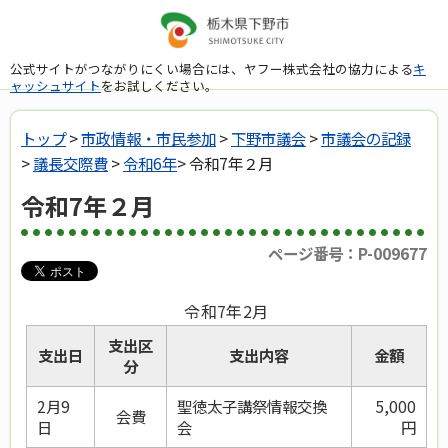
公式サイトがつながりにくい場合には、ヤフー株式会社の協力による
キ
ャッシュサイト
をお試しください。
トップ
>
市政情報・市民参加
>
下野市議会
>
市議会の記録
>
議長交際費
>
令和6年
> 令和7年２月
令和7年２月
ページ番号：P-009677
令和7年2月
支出区
支出日
支出内容
金額
分
2月9
聖徳太子講祭情報交換
5,000
会費
日
会
円